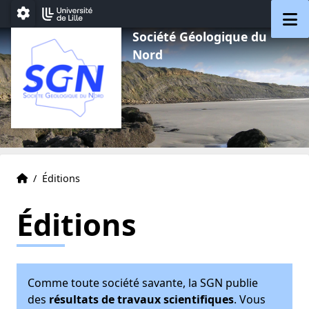
Aller au menu
Aller au contenu
Aller au pied de page
M
Paramétrage
Société Géologique du
Nord
Accueil
Accueil
/
Éditions
Éditions
Comme toute société savante, la SGN publie
des
résultats de travaux scientifiques
. Vous