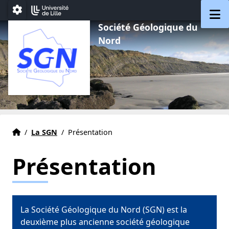
Aller au menu
Aller au contenu
Aller au pied de page
M
Paramétrage
Société Géologique du
Nord
Accueil
Accueil
/
La SGN
/
Présentation
Présentation
La Société Géologique du Nord (SGN) est la
deuxième plus ancienne société géologique