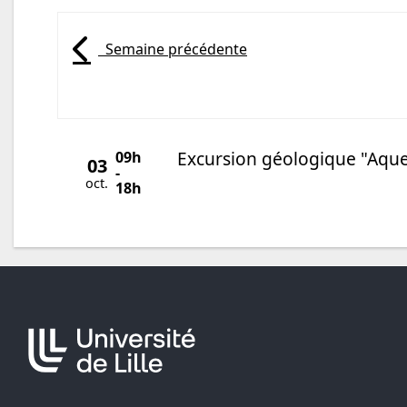
Semaine précédente
( Du 2026-08-03 au 09-08
Catégorie de l'agenda
Excursion géologique "Aque
09h
03
-
oct.
18h