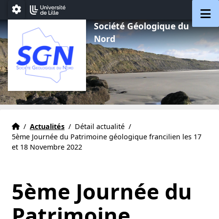
Aller au menu
Aller au contenu
Aller au pied de page
M
Paramétrage
Société Géologique du
Nord
Accueil
Accueil
/
Actualités
/
Détail actualité
/
5ème Journée du Patrimoine géologique francilien les 17
et 18 Novembre 2022
5ème Journée du
Patrimoine